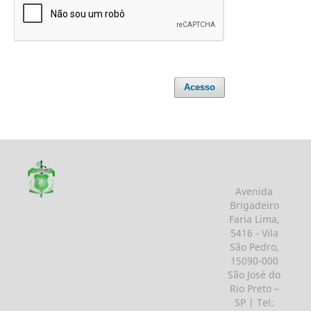
Acesso
Avenida
Brigadeiro
Faria Lima,
5416 - Vila
São Pedro,
15090-000
São José do
Rio Preto –
SP | Tel: